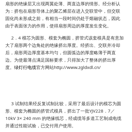
扇形的绝缘层又出现两翼处薄、两直边厚的情形。经分析认
为：挤包在扇形导体上的聚乙烯层在进入交联管中，但交联
固化尚未形成之前，有相当一段时间仍处于熔融状态，因此
由于表面张力的作用，使得扇形周边的厚度发生变化。
2．4 模芯为圆形、模套为椭圆，挤管式该套模具是有意加
大了扇形两个边角处的绝缘挤出厚度。经挤出、交联并冷却
后，扇形周边厚度基本均匀，但圆弧边的厚度略薄于两直
边。为使最薄点满足国标要求，只得加大了整体的挤出厚
度。
绿灯行电缆
官方网站http://www.zgldxdl.cn/
3 试制结果经反复试制比较，采用了最后设计的模芯为圆
形、模套为椭圆的挤管式模具，挤出了一批YJV228．7／
10kV 3× 240 mm 的绝缘线芯，经成缆等多道工艺制成电缆
并通过性能试验，已交付用户使用。