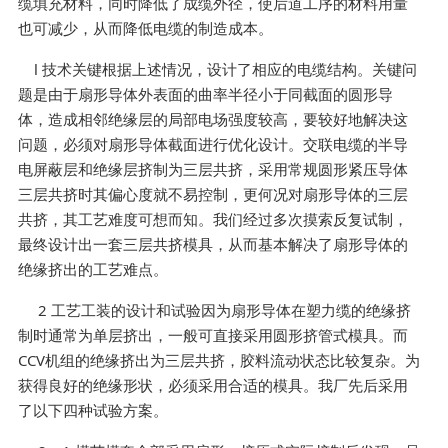
缆填充材料，同时降低了成缆外径，使后道工序的材料用量
也可减少，从而降低电缆的制造成本。
l 技术关键根据上述情况，设计了相应的电缆结构。关键问
题是由于扇形导体外表面的曲率半径小于同截面的圆形导
体，造成相邻绝缘层的局部电场强度较高，要较好地解决这
问题，必须对扇形导体截面进行优化设计。交联电缆的半导
电屏蔽层和绝缘层挤制为三层共挤，采用常规圆形紧压导体
三层共挤时其偏心度就不易控制，更何况对扇形导体的三层
共挤，其工艺难度可想而知。我们经过多次摸索反复试制，
最终设计出一套三层共挤模具，从而基本解决了扇形导体的
绝缘挤出的工艺难点。
2 工艺工装的设计和试验因为扇形导体在塑力缆的绝缘挤
制时通常为单层挤出，一般可直接采用圆形挤管式模具。而
CCV机组的绝缘挤出为三层共挤，胶料流动状态比较复杂。为
获得良好的绝缘形状，必须采用合适的模具。我厂先后采用
了以下四种试验方案。