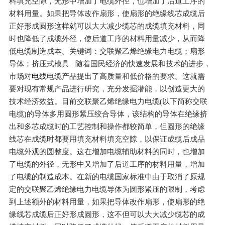
料填充空隙，无形中增加了电缆外径，也增加了后道工序的
材料用量。如果把导体改作扇形，使扇形的绝缘线芯成缆后
正好形成圆形这样就可以大大减少缆芯的成缆填充材料，同
时也降低了成缆外径，使后道工序的材料用量减少，从而降
低电缆制造成本。关键词：交联聚乙烯绝缘电力电缆；扇形
导体；挤压式模具 随着国民经济的快速发展和技术的进步，
市场对
电线
电缆产品提出了高质量和低价格的要求。这就需
要对现有常规产品进行研究，充分发掘潜能，以创造更大的
技术经济效益。目前交联聚乙烯绝缘电力电缆(以下简称交联
电缆)的导体多用圆形紧压绞合导体，该结构的导体在绝缘挤
出和多芯成缆时的工艺控制和操作都较简单，但圆形的绝缘
线芯在成缆时都要用填充材料填充空隙，以保证成缆后成品
电缆外观的圆整度。这在增加电缆辅助材料的同时，也增加
了电缆的外径，无形中又增加了后道工序的材料用量，增加
了电缆的制造成本。在新的电缆国家标准中由于取消了原规
定的交联聚乙烯绝缘电力电缆导体为圆形紧压的限制，考虑
到上述额外的材料用量，如果把导体改作扇形，使扇形的绝
缘线芯成缆后正好形成圆形，这不但可以大大减少缆芯的成