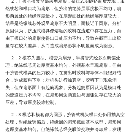
2．1 模芯模套全部采用扇形，挤压式实际挤制后发现，虽
然线芯和模口均为扇形，但挤出的绝缘层厚度极不均匀，扇
形两翼处的绝缘厚度最小，在扇形面处的绝缘层厚度较大，
结果是绝缘线芯外观呈扇形不大明显，而接近于圆形。分析
原因认为，挤压式模具使熔融的胶料在流道中存在压力，而
由于模口处的扇形使得出口处压力不均，导致在截面上出胶
量存在较大差异，从而造成扇形形状不明显而成为圆形。
2．2 模芯为圆型、模套为扇形，半挤管式经多次调偏处
理，绝缘线芯周边厚度基本均匀，外观基本呈现扇形，但由
于挤管式模具的压力较小，在挤出时胶料与导体不能很好结
合，造成胶料下垂；对机头进行抽真空，胶料下垂现象消
失，但在扇形面上有起筋现象。分析起筋原因认为是模口处
的流道压力不均匀，在扇形周边两直边与圆弧边存在较大的
压差，导致厚度较难控制。
2．3 模芯和模套都为圆形，挤管式机头模口处仍用抽真空
处理，对绝缘调偏后，绝缘层的扇形截面基本成型，扇形周
边厚度基本均匀。但绝缘线芯经交联管交联并冷却后，发现