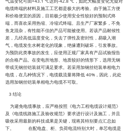
气温变化可由+43.1 ℃达到-42.8 ℃，如此大幅度变化无疑对
电缆终端的材料及施工工艺都是极大的考验。由于施工方便
和价格便宜的原因，目前极少使用安全性较好的预制式终
端，而喜欢采用热缩、冷缩式终端。且生产厂家繁多，不免
鱼龙混杂，有性能不佳的产品可能被使用。若该产品耐候性
差，几经高低温度变化，失去了弹性及密封性，易吸入潮
气，电缆发生水树老化的现象，绝缘遭到破坏，引发事故。
为预防此类事故的发生，应使用正规厂家具有产品试验报告
的合格产品。在变电所地形、地质较好的情形下，选用无钢
带或无钢丝铠装就可满足要求。若采用加钢丝铠装单相电力
电缆，在几种情况下，电缆载流量将降低 40%，因此，此处
选用加钢丝铠装单相电力电缆不可取。
3 结论
为避免电缆事故，应严格按照《电力工程电缆设计规范》
及《电缆线路施工及验收规范》要求进行设计及施工，并且
吸收采用最新的科技成果是关键，现将其特别要点汇总如
下。 在配电盘、柜、负荷电流特别大时，单芯电缆是