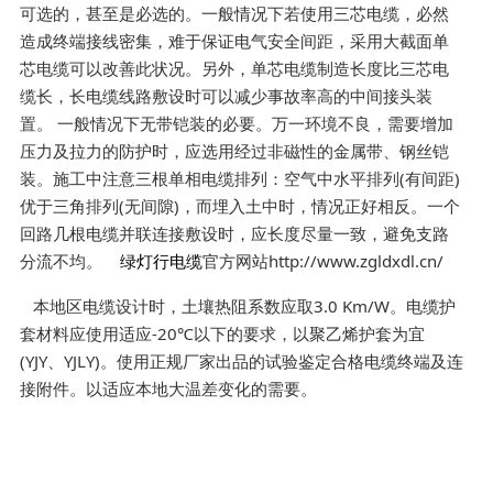
可选的，甚至是必选的。一般情况下若使用三芯电缆，必然
造成终端接线密集，难于保证电气安全间距，采用大截面单
芯电缆可以改善此状况。另外，单芯电缆制造长度比三芯电
缆长，长电缆线路敷设时可以减少事故率高的中间接头装
置。 一般情况下无带铠装的必要。万一环境不良，需要增加
压力及拉力的防护时，应选用经过非磁性的金属带、钢丝铠
装。施工中注意三根单相电缆排列：空气中水平排列(有间距)
优于三角排列(无间隙)，而埋入土中时，情况正好相反。一个
回路几根电缆并联连接敷设时，应长度尽量一致，避免支路
分流不均。
绿灯行电缆
官方网站http://www.zgldxdl.cn/
本地区电缆设计时，土壤热阻系数应取3.0 Km/W。电缆护
套材料应使用适应-20℃以下的要求，以聚乙烯护套为宜
(YJY、YJLY)。使用正规厂家出品的试验鉴定合格电缆终端及连
接附件。以适应本地大温差变化的需要。