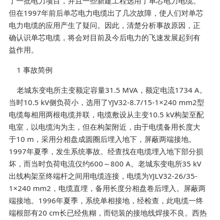
了一批电力项目，并且一些新建工程选用了单芯电力电缆。
但在1997年前后单芯电力电缆出了几次故障，使人们对单芯
电力电缆的应用产生了疑问。因此，清楚分析事故原因，正
确认识单芯电缆，将会对目前及今后电力的飞速发展起到有
益作用。
1 事故简例
老城东变电所主变额定容量31.5 MVA，额定电流1734 A。
当时10.5 kV侧负荷小，选用了YJV32-8.7/15-1×240 mm2型
电缆每相用两根电缆并联，电缆敷设从主变10.5 kV构架至配
电室，以电缆沟为主，但在构架附近，由于电缆备用长度大
于10 m，采用分相盘成圆圈后埋入地下，屏蔽两端接地。
1997年夏季，发生系统事故。经查找在电缆埋入地下部分损
坏，而当时负荷电流仅约600～800 A。老城东变电所35 kV
出线构架至终端杆之间用电缆连接，电缆为YJLV32-26/35-
1×240 mm2，电缆直埋，备用长度分相盘卷后埋入。屏蔽两
端接地。1996年夏季，系统单相接地，经检查，此电缆一终
端根部有20 cm长已经焦糊，而铠装的接地线焊接不良。西热