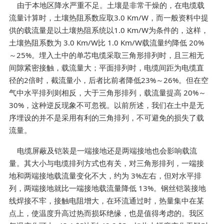
由于本地区降水严重不足。土壤是非常干燥的，在电缆载
流量计算时，土壤热阻系数应取3.0 Km/W，而一般资料中提
供的载流量是以土壤热阻系统以1.0 Km/W为条件的，这样，
土壤热阻系数为 3.0 Km/W比 1.0 Km/W载流量约降低 20%
～25%。埋入土中的单芯电缆采取三角形排列时，且三相无
间隙紧密接触，载流量大；平面排列时，电缆间距为电缆直
径的2倍时，截流量小，后者比前者降低23%～26%。但在空
气中水平排列则相反，大于三角形排列，载流量提高 20%～
30%，这种逆反现象不可忽视。以前所述，我们在土中是无
序埋设的并不是采用有利的三角排列，不可避免的损失了载
流量。
电缆屏蔽及铠装是一端接地还是两端接地也会影响载流
量。其大小与电缆排列方式也有关，对三角形排列，一端接
地和两端接地载流量变化不大，约为 3%左右，但对水平排
列，两端接地就比一端接地载流量降低 13%。钢丝铠装接地
线焊接不牢，接触电阻增大，在环流通过时，热量集中在某
点上，使温度升高过热而损坏绝缘，也是值得考虑的。我区